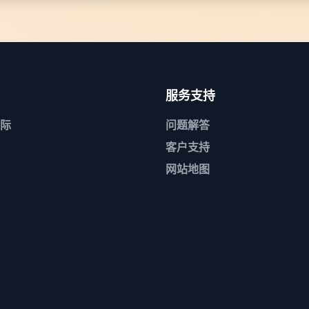
服务支持
际
问题解答
客户支持
网站地图