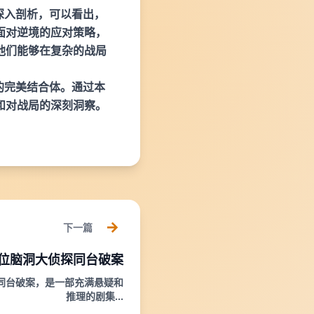
深入剖析，可以看出，
面对逆境的应对策略，
他们能够在复杂的战局
的完美结合体。通过本
和对战局的深刻洞察。
下一篇
位脑洞大侦探同台破案
同台破案，是一部充满悬疑和
推理的剧集...