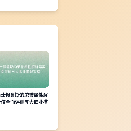
勇士佩鲁斯的荣誉属性解
价值全面评测五大职业搭