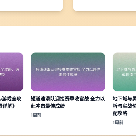
its游戏全攻
短道速滑队迎接赛季收官战 全力以
地下城与
素详解》
赴冲击最佳成绩
析与实战
配攻略
1周前
1周前